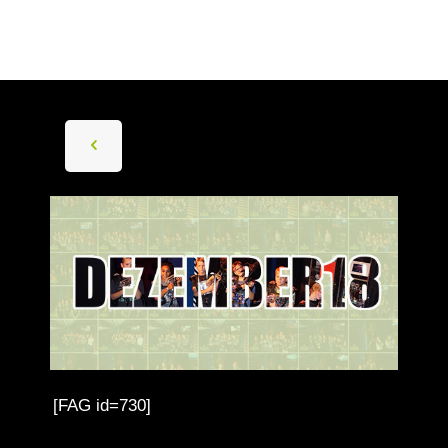
[FAG id=730]