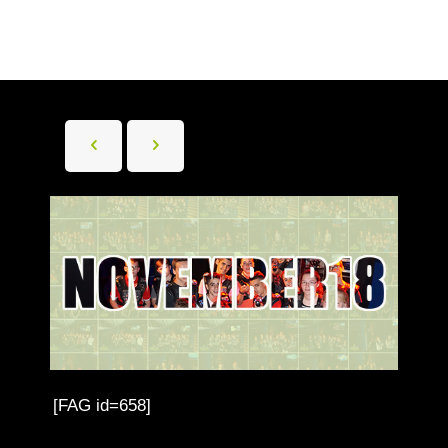
[FAG id=658]