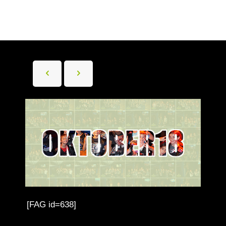
[FAG id=638]